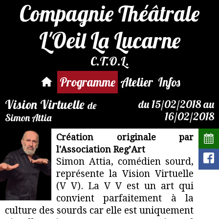
Compagnie Théâtrale
L'Oeil La Lucarne
C.T.O.L.
Réservations par mail :
resa.regart@gmail.com
Programme
Atelier
Infos
Vision Virtuelle
du 15/02/2018 au
de
16/02/2018
Simon Attia
Création originale par
l'Association Reg’Art
Simon Attia, comédien sourd,
représente la Vision Virtuelle
(V V). La V V est un art qui
convient parfaitement à la
culture des sourds car elle est uniquement