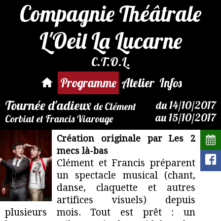
Compagnie Théâtrale
L'Oeil La Lucarne
C.T.O.L.
Par mail :
reservation@compagnie-
Programme
Atelier
Infos
loeil.fr
Tournée d'adieux
du 14/10/2017
de Clément
au 15/10/2017
Corbiat et Francis Viarouge
Création originale par Les 2
mecs là-bas
Clément et Francis préparent
un spectacle musical (chant,
danse, claquette et autres
artifices visuels) depuis
plusieurs mois. Tout est prêt : un