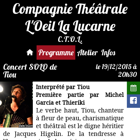
Compagnie Théâtrale
L'Oeil La Lucarne
C.T.O.L.
Par mail :
reservation@compagnie-
Programme
Atelier
Infos
loeil.fr
Concert SOLO de
le 19/12/2015 à
Tiou
20h30
Interprété par Tiou
Première partie par Michel
Garcia et Thieriki
Le verbe haut, Tiou, chanteur
à fleur de peau, charismatique
et théâtral est le digne héritier
de Jacques Higelin. De la tendresse à