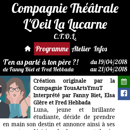
Compagnie Théâtrale
L'Oeil La Lucarne
C.T.O.L.
Par mail :
reservation@compagnie-
Programme
Atelier
Infos
loeil.fr
T'en as parlé à ton père ?!
du 19/04/2018
au 21/04/2018
de Fanny Biet et Fred Hebbada
Création originale par la
Compagnie TousArtsYmuT
Interprété par Fanny Biet, Elsa
Glère et Fred Hebbada
Luna, jeune et brillante
étudiante, décide de prendre
en main son destin et annonce ainsi à ses