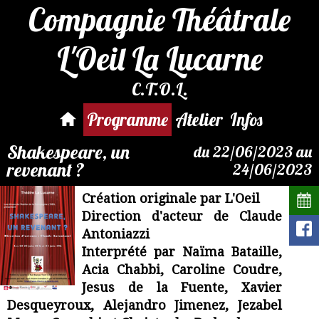
Compagnie Théâtrale
L'Oeil La Lucarne
C.T.O.L.
Par mail :
reservation@compagnie-
Programme
Atelier
Infos
loeil.fr
Shakespeare, un
du 22/06/2023 au
revenant ?
24/06/2023
Création originale par L'Oeil
Direction d'acteur de Claude
Antoniazzi
Interprété par Naïma Bataille,
Acia Chabbi, Caroline Coudre,
Jesus de la Fuente, Xavier
Desqueyroux, Alejandro Jimenez, Jezabel