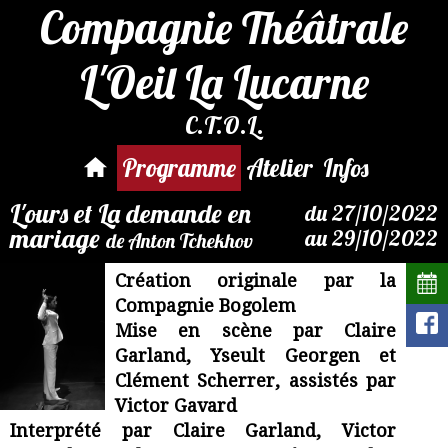
Compagnie Théâtrale
L'Oeil La Lucarne
C.T.O.L.
Par mail :
reservation@compagnie-
Programme
Atelier
Infos
loeil.fr
L'ours et La demande en
du 27/10/2022
mariage
au 29/10/2022
de Anton Tchekhov
Création originale par la
Compagnie Bogolem
Mise en scène par Claire
Garland, Yseult Georgen et
Clément Scherrer, assistés par
Victor Gavard
Interprété par Claire Garland, Victor