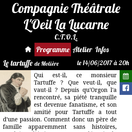
Compagnie Théâtrale
L'Oeil La Lucarne
Par mail :
C.T.O.L.
reservation@compagnie-
loeil.fr
Programme
Atelier
Infos
Le tartuffe
le 14/06/2017 à 20h
de Molière
Qui est-il, ce monsieur
Tartuffe ? Que veut-il, que
vaut-il ? Depuis qu'Orgon l'a
rencontré, sa piété tranquille
est devenue fanatisme, et son
amitié pour Tartuffe a tout
d'une passion. Comment donc un père de
famille apparemment sans histoires,