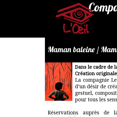
Compag
Maman baleine / Mam
Dans le cadre de la
Réservations
Création original
par
La compagnie Les
mail
d’un désir de créa
:
gestuel, composit
contact@laboitejouer.co
pour tous les sens
Réservations auprès de