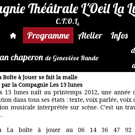
nie Théâtrale L'Oeil La 
C.T.O.L.
Programme
Atelier
Infos
d
an chaperon
de Geneviève Rando
 Boîte à Jouer se fait la malle
e par la Compagnie Les 13 lunes
 13 lunes naît au printemps 2012, une année de
tion dans tous ses états : texte, voix parlée, voix 
ion musicale interprétée sur scène. C’est un trav
m
.
 la La boîte à jouer au 06 14 36 47 92