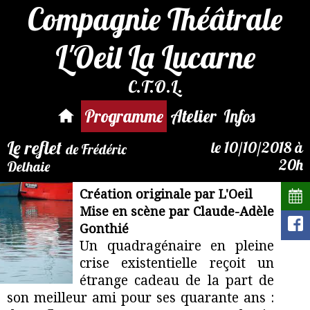
Compagnie Théâtrale
L'Oeil La Lucarne
C.T.O.L.
Par mail :
reservation@compagnie-
Programme
Atelier
Infos
loeil.fr
Le reflet
le 10/10/2018 à
de Frédéric
20h
Delhaie
Création originale par L'Oeil
Mise en scène par Claude-Adèle
Gonthié
Un quadragénaire en pleine
crise existentielle reçoit un
étrange cadeau de la part de
son meilleur ami pour ses quarante ans :