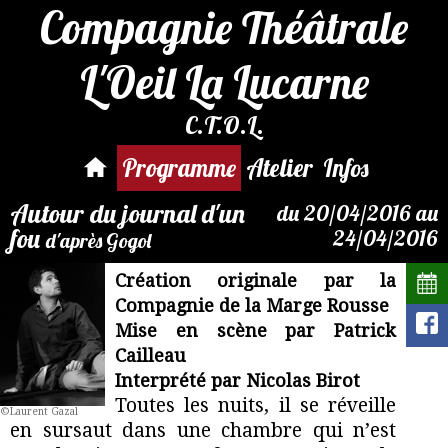
Compagnie Théâtrale
L'Oeil La Lucarne
C.T.O.L.
Réservations
ici :
Autour
Programme
Atelier
Infos
du journal
d'un fou
Autour du journal d'un
du 20/04/2016 au
fou
24/04/2016
d'après Gogol
Création originale par la
Compagnie de la Marge Rousse
Mise en scène par Patrick
Cailleau
Interprété par Nicolas Birot
Toutes les nuits, il se réveille
©Laurent Gazal
en sursaut dans une chambre qui n’est