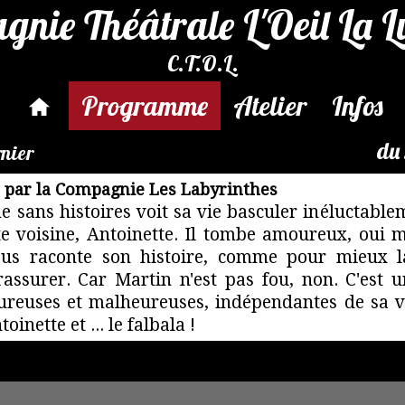
nie Théâtrale L'Oeil La 
C.T.O.L.
Programme
Atelier
Infos
du
rnier
e par la Compagnie Les Labyrinthes
sans histoires voit sa vie basculer inéluctablem
ite voisine, Antoinette. Il tombe amoureux, oui
nous raconte son histoire, comme pour mieux 
ssurer. Car Martin n'est pas fou, non. C'est 
eureuses et malheureuses, indépendantes de sa v
toinette et ... le falbala !