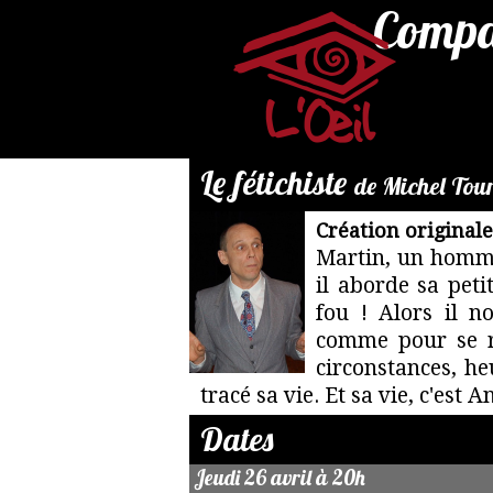
Compag
Le fétichiste
de Michel Tou
Création original
Par
Martin, un homme 
mail
il aborde sa pet
:
fou ! Alors il 
reservation@compagnie-
comme pour se ra
loeil.fr
circonstances, h
tracé sa vie. Et sa vie, c'est An
Dates
Jeudi 26 avril à 20h