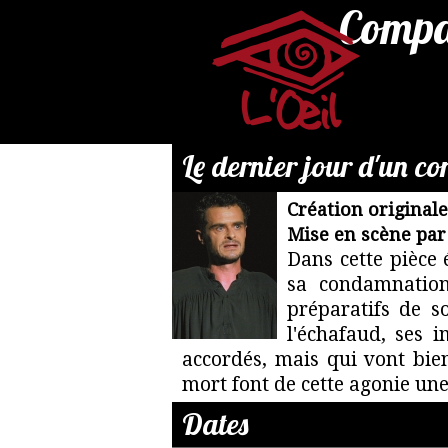
Compag
Le dernier jour d'un 
Création original
Par
Mise en scène par
mail
Dans cette pièce
:
sa condamnation,
reservation@compagnie-
préparatifs de so
loeil.fr
l'échafaud, ses 
accordés, mais qui vont bien
mort font de cette agonie une
Dates