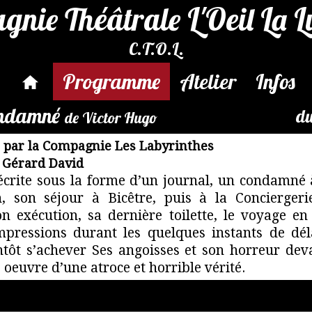
nie Théâtrale L'Oeil La 
C.T.O.L.
Programme
Atelier
Infos
condamné
du
de Victor Hugo
e par la Compagnie Les Labyrinthes
 Gérard David
 écrite sous la forme d’un journal, un condamné
 son séjour à Bicêtre, puis à la Conciergerie.
n exécution, sa dernière toilette, le voyage en
impressions durant les quelques instants de dél
tôt s’achever Ses angoisses et son horreur deva
 oeuvre d’une atroce et horrible vérité.