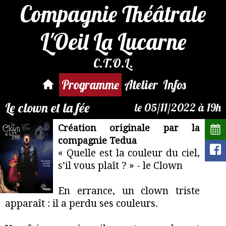
Compagnie Théâtrale
L'Oeil La Lucarne
Par mail :
C.T.O.L.
reservation@compagnie-
loeil.fr
Programme
Atelier
Infos
Le clown et la fée
le 05/11/2022 à 19h
Création originale par la
compagnie Tedua
« Quelle est la couleur du ciel,
s’il vous plaît ? » - le Clown
En errance, un clown triste
apparaît : il a perdu ses couleurs.