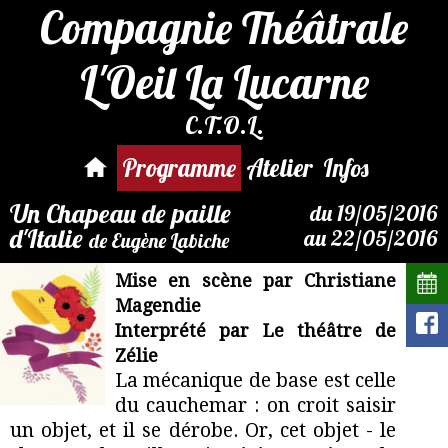
Compagnie Théâtrale
L'Oeil La Lucarne
C.T.O.L.
Réservations
ici :
Un
Programme
Atelier
Infos
Chapeau de
paille d'Italie
Un Chapeau de paille
du 19/05/2016
d'Italie
au 22/05/2016
de Eugène Labiche
Mise en scène par Christiane
Magendie
Interprété par Le théâtre de
Zélie
La mécanique de base est celle
du cauchemar : on croit saisir
un objet, et il se dérobe. Or, cet objet - le