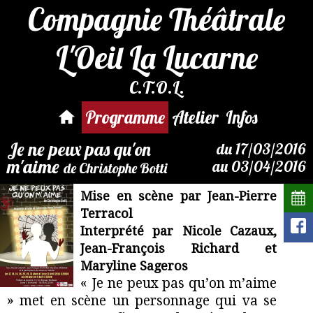
Compagnie Théâtrale
L'Oeil La Lucarne
C.T.O.L.
Par mail :
reservation@compagnie-
Programme
Atelier
Infos
loeil.fr
Je ne peux pas qu'on
du 17/03/2016
m'aime
au 03/04/2016
de Christophe Botti
Mise en scène par Jean-Pierre
Terracol
Interprété par Nicole Cazaux,
Jean-François Richard et
Maryline Sageros
« Je ne peux pas qu’on m’aime
» met en scène un personnage qui va se