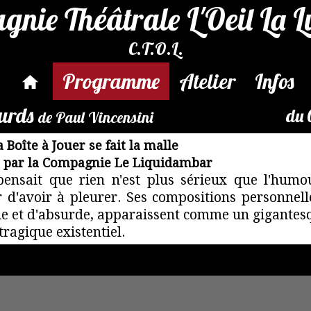
nie Théâtrale L'Oeil La 
C.T.O.L.
Programme
Atelier
Infos
ourds
du 
de Paul Vincensini
 Boîte à Jouer se fait la malle
e par la Compagnie Le Liquidambar
pensait que rien n'est plus sérieux que l'humou
r d'avoir à pleurer. Ses compositions personnel
nie et d'absurde, apparaissent comme un gigantes
tragique existentiel.