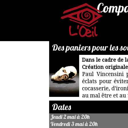
Compag
Des paniers pour les s
Dans le cadre de la
Par
Création original
mail
Paul Vincensini 
:
éclats pour évite
reservation@compagnie-
cocasserie, d'iro
loeil.fr
au mal être et au 
Dates
Jeudi 2 mai à 20h
Vendredi 3 mai à 20h