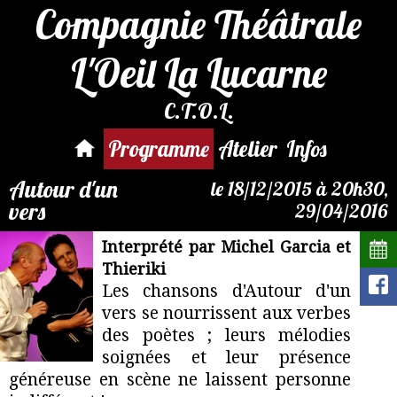
Compagnie Théâtrale
L'Oeil La Lucarne
C.T.O.L.
Par mail :
reservation@compagnie-
Programme
Atelier
Infos
loeil.fr
Autour d'un
le 18/12/2015 à 20h30,
vers
29/04/2016
Interprété par Michel Garcia et
Thieriki
Les chansons d'Autour d'un
vers se nourrissent aux verbes
des poètes ; leurs mélodies
soignées et leur présence
généreuse en scène ne laissent personne