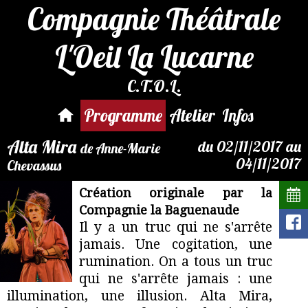
Compagnie Théâtrale
L'Oeil La Lucarne
C.T.O.L.
Par mail :
reservation@compagnie-
Programme
Atelier
Infos
loeil.fr
Alta Mira
du 02/11/2017 au
de Anne-Marie
04/11/2017
Chevassus
Création originale par la
Compagnie la Baguenaude
Il y a un truc qui ne s'arrête
jamais. Une cogitation, une
rumination. On a tous un truc
qui ne s'arrête jamais : une
illumination, une illusion. Alta Mira,