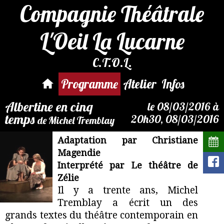
Compagnie Théâtrale
L'Oeil La Lucarne
C.T.O.L.
Par mail :
reservation@compagnie-
Programme
Atelier
Infos
loeil.fr
Albertine en cinq
le 08/03/2016 à
temps
20h30, 08/03/2016
de Michel Tremblay
Adaptation par Christiane
Magendie
Interprété par Le théâtre de
Zélie
Il y a trente ans, Michel
Tremblay a écrit un des
grands textes du théâtre contemporain en