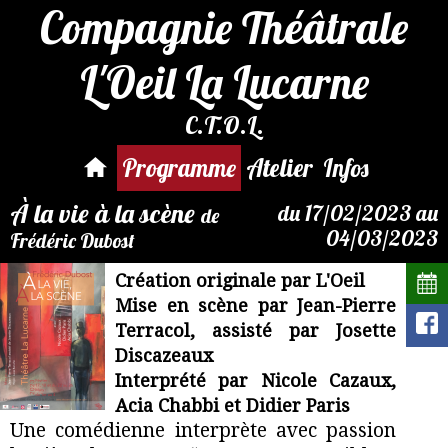
Compagnie Théâtrale
L'Oeil La Lucarne
C.T.O.L.
Par mail :
reservation@compagnie-
Programme
Atelier
Infos
loeil.fr
À la vie à la scène
du 17/02/2023 au
de
04/03/2023
Frédéric Dubost
Création originale par L'Oeil
Mise en scène par Jean-Pierre
Terracol, assisté par Josette
Discazeaux
Interprété par Nicole Cazaux,
Acia Chabbi et Didier Paris
Une comédienne interprète avec passion